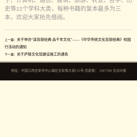
子、计算机、通信、建筑、旅游、农业、哲学、历
史等
个学科大类，每种书籍的复本最多为三
22
本，欢迎大家抢先借阅。
关于举办“读百部经典 品千年文化”——《中华传统文化百部经典》校园
上
一篇：
行活动的通知
关于庐陵文化馆建设施工的通告
下
一篇：
地址：中国江西吉安市中心城区吉安南大道133号 您是第：
1967398
位访问者