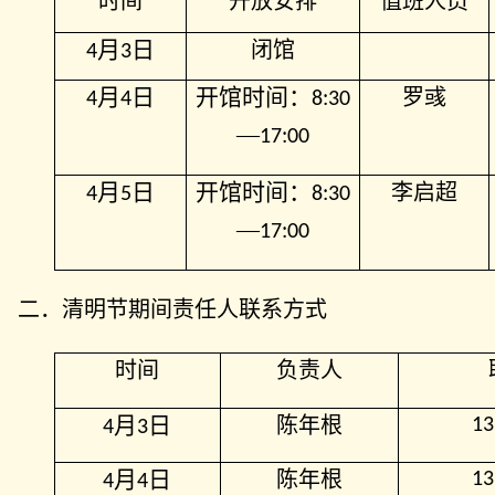
时间
开放安排
值班人员
月
日
闭馆
4
3
月
日
开馆时间：
罗彧
4
4
8:30
—
17:00
月
日
开馆时间：
李启超
4
5
8:30
—
17:00
二．清明节期间责任人联系方式
时间
负责人
月
日
陈年根
13
4
3
月
日
陈年根
13
4
4