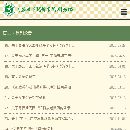
首页
通知公告
-
16、
关于图书馆2025年端午节期间开馆安排的通知
2025-05-28
17、
关于2025年图书馆 “五一”劳动节期间 开馆安排的通知
2025-04-27
18、
关于2025年图书馆清明节期间开馆安排的通知
2025-04-01
19、
文明阅览倡议书
2025-03-18
20、
《AI素养与技能提升数据库》试用通知
2025-03-17
21、
关于图书馆开馆的通知
2025-02-13
22、
关于寒假期间图书馆投放老鼠药的告示
2025-01-16
23、
关于“中国共产党思想理论资源数据库”和“人大复印报刊资料”数据库试用通知
2024-11-01
24、
“文明阅览 请勿占座”倡议书
2024-10-15